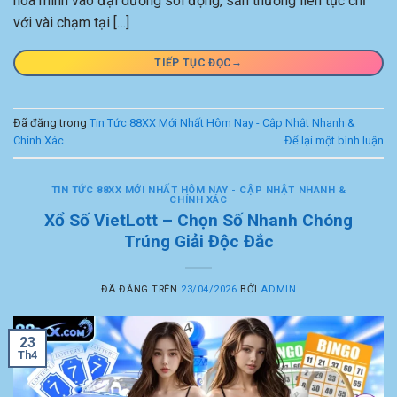
hòa mình vào đại dương sôi động, săn thưởng liên tục chỉ
với vài chạm tại […]
→
TIẾP TỤC ĐỌC
Đã đăng trong
Tin Tức 88XX Mới Nhất Hôm Nay - Cập Nhật Nhanh &
Chính Xác
Để lại một bình luận
TIN TỨC 88XX MỚI NHẤT HÔM NAY - CẬP NHẬT NHANH &
CHÍNH XÁC
Xổ Số VietLott – Chọn Số Nhanh Chóng
Trúng Giải Độc Đắc
ĐÃ ĐĂNG TRÊN
23/04/2026
BỞI
ADMIN
23
Th4