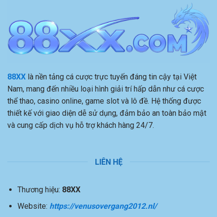
88XX
là nền tảng cá cược trực tuyến đáng tin cậy tại Việt
Nam, mang đến nhiều loại hình giải trí hấp dẫn như cá cược
thể thao, casino online, game slot và lô đề. Hệ thống được
thiết kế với giao diện dễ sử dụng, đảm bảo an toàn bảo mật
và cung cấp dịch vụ hỗ trợ khách hàng 24/7.
LIÊN HỆ
Thương hiệu:
88XX
Website:
https://venusovergang2012.nl/