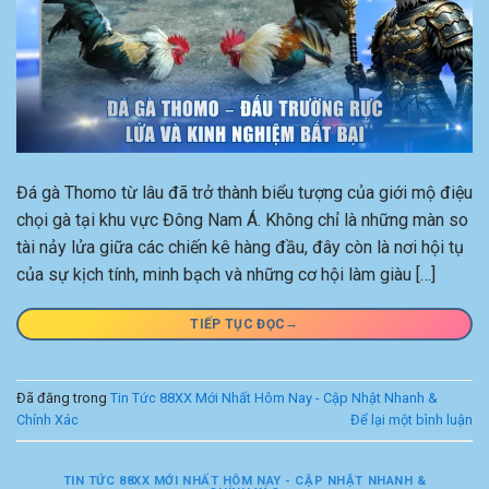
Đá gà Thomo từ lâu đã trở thành biểu tượng của giới mộ điệu
chọi gà tại khu vực Đông Nam Á. Không chỉ là những màn so
tài nảy lửa giữa các chiến kê hàng đầu, đây còn là nơi hội tụ
của sự kịch tính, minh bạch và những cơ hội làm giàu […]
→
TIẾP TỤC ĐỌC
Đã đăng trong
Tin Tức 88XX Mới Nhất Hôm Nay - Cập Nhật Nhanh &
Chính Xác
Để lại một bình luận
TIN TỨC 88XX MỚI NHẤT HÔM NAY - CẬP NHẬT NHANH &