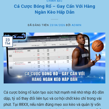
CHÍNH XÁC
Cá Cược Bóng Rổ – Gay Cấn Với Hàng
Ngàn Kèo Hấp Dẫn
ĐÃ ĐĂNG TRÊN
23/04/2026
BỞI
ADMIN
23
Th4
Cá cược bóng rổ luôn tạo sức hút mạnh mẽ nhờ nhịp độ dồn
dập, tỷ số thay đổi liên tục và cơ hội chốt kèo chỉ trong vài
phút. Tại 88XX, nếu nắm đúng mẹo soi kèo và quản lý vốn