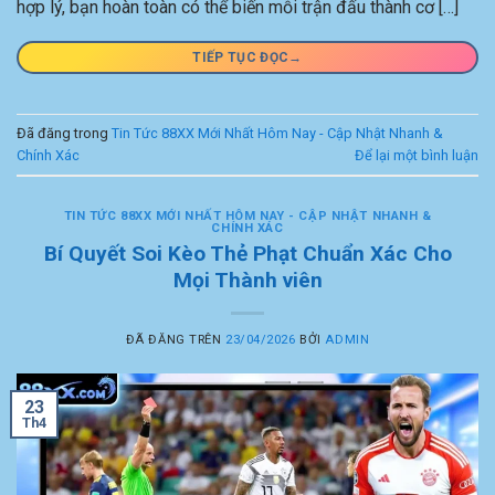
hợp lý, bạn hoàn toàn có thể biến mỗi trận đấu thành cơ […]
→
TIẾP TỤC ĐỌC
Đã đăng trong
Tin Tức 88XX Mới Nhất Hôm Nay - Cập Nhật Nhanh &
Chính Xác
Để lại một bình luận
TIN TỨC 88XX MỚI NHẤT HÔM NAY - CẬP NHẬT NHANH &
CHÍNH XÁC
Bí Quyết Soi Kèo Thẻ Phạt Chuẩn Xác Cho
Mọi Thành viên
ĐÃ ĐĂNG TRÊN
23/04/2026
BỞI
ADMIN
23
Th4