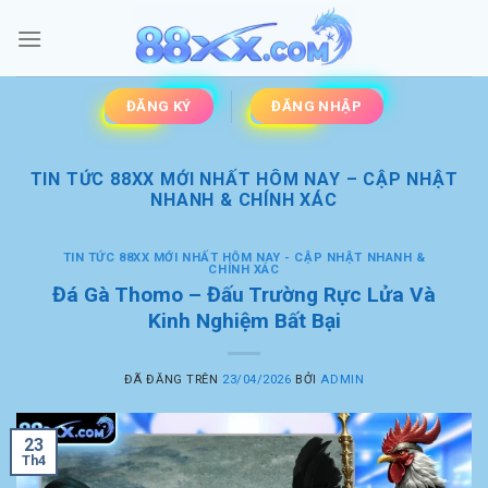
Chuyển
đến
nội
dung
ĐĂNG KÝ
ĐĂNG NHẬP
TIN TỨC 88XX MỚI NHẤT HÔM NAY – CẬP NHẬT
NHANH & CHÍNH XÁC
TIN TỨC 88XX MỚI NHẤT HÔM NAY - CẬP NHẬT NHANH &
CHÍNH XÁC
Đá Gà Thomo – Đấu Trường Rực Lửa Và
Kinh Nghiệm Bất Bại
ĐÃ ĐĂNG TRÊN
23/04/2026
BỞI
ADMIN
23
Th4